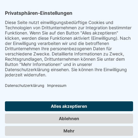
FOTOGRAFIE
FRANKREICH
REISEN
NANCY: ARCHITEKTUR,
KULINARISCHE GENÜSSE &
LOTHRINGER CHARME
ENTDECKEN
15. MÄRZ 2022
Wenn der Alltag zuviel wird, dann hilft ein kurzer Trip nach
Frankreich eigentlich immer. Essen und Trinken für die
Seele und Nancy als wunderschöne Altstadt sind dabei
gute Stützen. Indirekt hat Preussen zur Schönheit Nancys
[…]
BILDER UND TEXTE AUS MEINEM KOPF UND MEINER
HAND. SEID NETT ZUEINANDER!