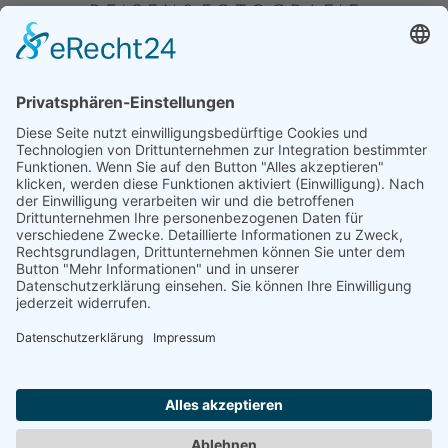
FOTOGRAFIE
GRUNDGEDANKE ZUM
EQUIPMENT AUF REISEN
UND IM ALLTAG
2. MAI 2021
Vorüberlegungen Vom anfänglichen GAS (Gear
Acquisition Syndrome) habe ich mich zu meinem Glück
wieder verabschiedet. Es hat auch keinen Sinn ergeben,
wenn man sich für ein schlankes und leichtes System,
wie das MFT-System eines ist, […]